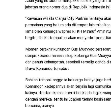
Abah yang notabene merupakan usaha yang dirint
jabatan orang nomor dua di Republik Indonesia ini.
“Kawasan wisata Cianjur City Park ini nantinya ak
permainan yang belum ada ditempat lain misalkan 
lama oleh keluarga wapres RI KH Ma’aruf Amin it
begitu dibuka tempat ini akan menyedot perhatian
Momen terakhir kunjungan Gus Muayyad tersebu
cianjur, kesederhanaan sikap keluarga Gus Mua
dan penuh kehangatan, sesekali terselip canda d
Bravo Komando tersebut.
Bahkan tampak anggota keluarga lainnya juga berb
Komando,” kedepannya akan terjalin lagi komunikas
kalinya, diantara kami seperti tidak ada lagi ke
dengan mereka, tentu ini ucapan terima kasih se
bersama, urainya.