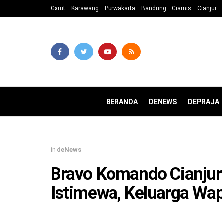
Garut
Karawang
Purwakarta
Bandung
Ciamis
Cianjur
BERANDA
DENEWS
DEPRAJA
in
deNews
Bravo Komando Cianju
Istimewa, Keluarga Wa