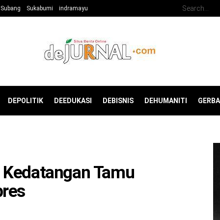
Subang
Sukabumi
indramayu
DEPOLITIK
DEEDUKASI
DEBISNIS
DEHUMANITI
GERB
r Kedatangan Tamu
pres