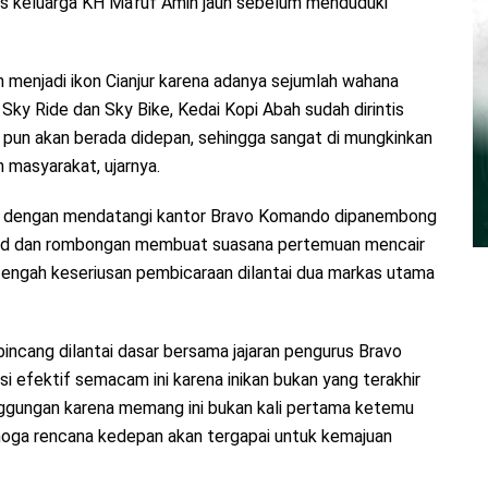
is keluarga KH Ma’ruf Amin jauh sebelum menduduki
an menjadi ikon Cianjur karena adanya sejumlah wahana
Sky Ride dan Sky Bike, Kedai Kopi Abah sudah dirintis
u pun akan berada didepan, sehingga sangat di mungkinkan
 masyarakat, ujarnya.
t dengan mendatangi kantor Bravo Komando dipanembong
yyad dan rombongan membuat suasana pertemuan mencair
itengah keseriusan pembicaraan dilantai dua markas utama
incang dilantai dasar bersama jajaran pengurus Bravo
i efektif semacam ini karena inikan bukan yang terakhir
canggungan karena memang ini bukan kali pertama ketemu
moga rencana kedepan akan tergapai untuk kemajuan