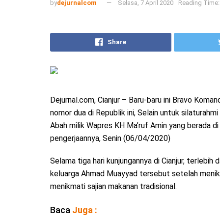
by
dejurnalcom
Selasa, 7 April 2020
Reading Time:
Share
Dejurnal.com, Cianjur – Baru-baru ini Bravo Kom
nomor dua di Republik ini, Selain untuk silatura
Abah milik Wapres KH Ma’ruf Amin yang berada di 
pengerjaannya, Senin (06/04/2020)
Selama tiga hari kunjungannya di Cianjur, terlebi
keluarga Ahmad Muayyad tersebut setelah menikma
menikmati sajian makanan tradisional.
Baca
Juga :