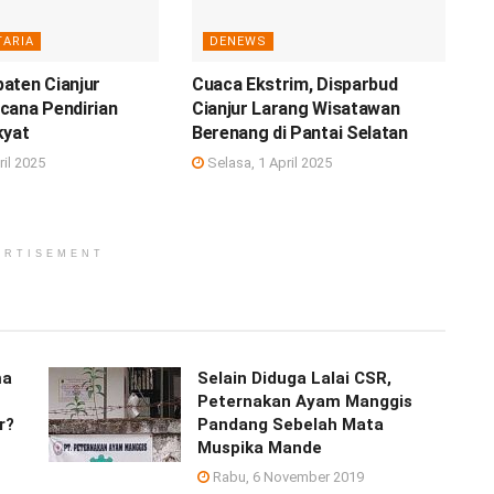
ARIA
DENEWS
aten Cianjur
Cuaca Ekstrim, Disparbud
cana Pendirian
Cianjur Larang Wisatawan
kyat
Berenang di Pantai Selatan
ril 2025
Selasa, 1 April 2025
ERTISEMENT
ma
Selain Diduga Lalai CSR,
Peternakan Ayam Manggis
r?
Pandang Sebelah Mata
Muspika Mande
Rabu, 6 November 2019