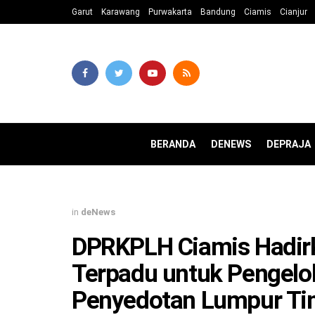
Garut
Karawang
Purwakarta
Bandung
Ciamis
Cianjur
BERANDA
DENEWS
DEPRAJA
in
deNews
DPRKPLH Ciamis Hadirk
Terpadu untuk Pengel
Penyedotan Lumpur Tin