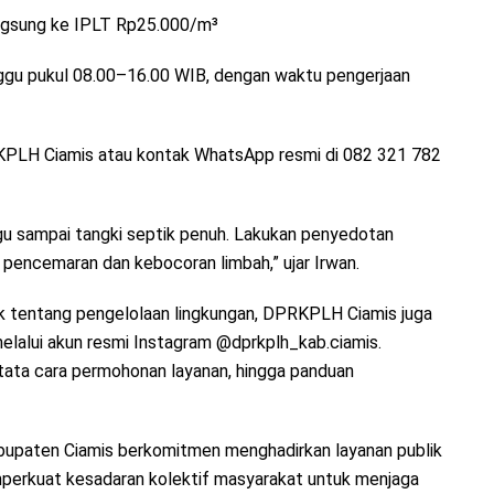
ngsung ke IPLT Rp25.000/m³
inggu pukul 08.00–16.00 WIB, dengan waktu pengerjaan
RKPLH Ciamis atau kontak WhatsApp resmi di 082 321 782
u sampai tangki septik penuh. Lakukan penyedotan
pencemaran dan kebocoran limbah,” ujar Irwan.
lik tentang pengelolaan lingkungan, DPRKPLH Ciamis juga
elalui akun resmi Instagram @dprkplh_kab.ciamis.
 tata cara permohonan layanan, hingga panduan
upaten Ciamis berkomitmen menghadirkan layanan publik
emperkuat kesadaran kolektif masyarakat untuk menjaga