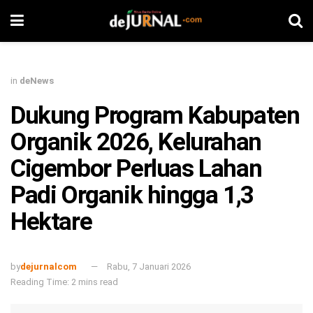
in
deNews
Dukung Program Kabupaten
Organik 2026, Kelurahan
Cigembor Perluas Lahan
Padi Organik hingga 1,3
Hektare
by
dejurnalcom
Rabu, 7 Januari 2026
Reading Time: 2 mins read