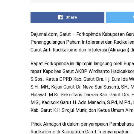
Share
Dejurnal.com, Garut – Forkopimda Kabupaten Ga
Penanggulangan Paham Intoleransi dan Radikalisme
Garut Anti Radikalisme dan Intolerasi (Almagari)
Rapat Forkopimda ini dipimpin langsung oleh Bupat
rapat Kapolres Garut AKBP Wirdhanto Hadicaksono
S.Sos., Ketua DPRD Kab. Garut Dra. Hj. Euis Ida W
S.H., MH., Kajari Garut Dr. Neva Sari Susanti, SH.
Hidayat, M.Si., Sekertaris Daerah Kab. Garut Drs. 
M.Si, Kadisdik Garut H. Ade Manadin, S.Pd, M.Pd., 
Kab. Garut K.H Sirojul Munir, dan Ketua Umum Alm
Pihak Almagari di dalam penyampaian Pembahasa
Radikalisme di Kabupaten Garut, menyampaikan ;