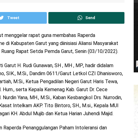
Tweet
Send
rut menggelar rapat guna membahas Raperda
 di Kabupaten Garut yang diinisiasi Aliansi Masyarakat
 di Ruang Rapat Setda Pemda Garut, Senin (03/10/2022).
i Garut H. Rudi Gunawan, SH , MH , MP., hadir didalam
, SIK., M.Si., Dandim 0611/Garut Letkol CZI Dhanisworo,
artiah, M.Si., Ketua Pengadilan Negeri Garut Haris Tewa,
, M. Hum., serta Kepala Kemenag Kab. Garut Dr. Cece
H. Nurdin Yana, MH., M.Si., Kaban Kesbangkol Drs. Nurrodin,
Kasat Intelkam AKP. Tito Bintoro, SH., M.si., Kepala MUI
agari KH. Abdul Mujib dan Ketua Harian Juhendi Majid.
n Raperda Penanggulangan Paham Intoleransi dan