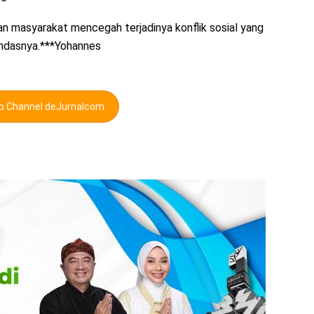
an masyarakat mencegah terjadinya konflik sosial yang
andasnya.***Yohannes
pp Channel deJurnalcom