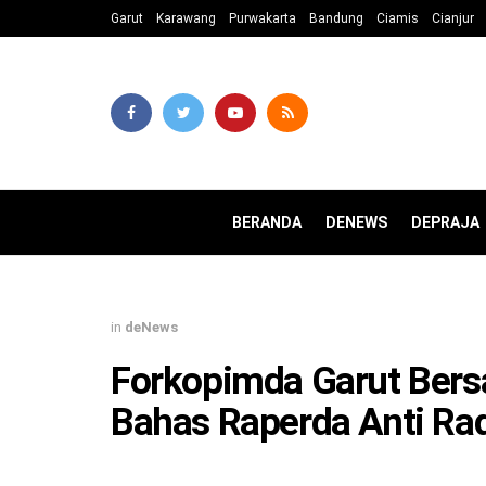
Garut
Karawang
Purwakarta
Bandung
Ciamis
Cianjur
BERANDA
DENEWS
DEPRAJA
in
deNews
Forkopimda Garut Bers
Bahas Raperda Anti Rad