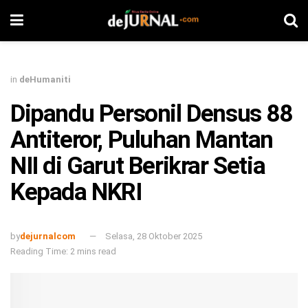
in
deHumaniti
Dipandu Personil Densus 88
Antiteror, Puluhan Mantan
NII di Garut Berikrar Setia
Kepada NKRI
by
dejurnalcom
Selasa, 28 Oktober 2025
Reading Time: 2 mins read