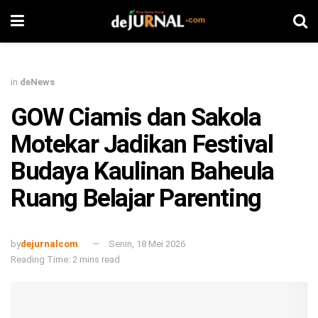
in
deNews
GOW Ciamis dan Sakola
Motekar Jadikan Festival
Budaya Kaulinan Baheula
Ruang Belajar Parenting
by
dejurnalcom
Senin, 18 Mei 2026
Reading Time: 2 mins read