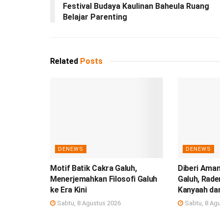
Festival Budaya Kaulinan Baheula Ruang
Belajar Parenting
Related
Posts
DENEWS
DENEWS
Motif Batik Cakra Galuh,
Diberi Aman
Menerjemahkan Filosofi Galuh
Galuh, Rade
ke Era Kini
Kanyaah da
Sabtu, 8 Agustus 2026
Sabtu, 8 Ag