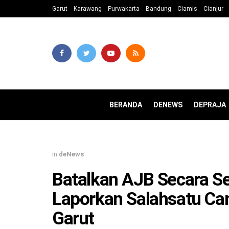
Garut
Karawang
Purwakarta
Bandung
Ciamis
Cianjur
BERANDA
DENEWS
DEPRAJA
in
deNews
Batalkan AJB Secara Se
Laporkan Salahsatu Ca
Garut