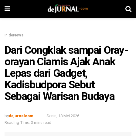
in
deNews
Dari Congklak sampai Oray-
orayan Ciamis Ajak Anak
Lepas dari Gadget,
Kadisbudpora Sebut
Sebagai Warisan Budaya
by
dejurnalcom
Senin, 18 Mei 2026
Reading Time: 3 mins read