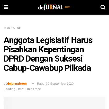
in
dePolitik
Anggota Legislatif Harus
Pisahkan Kepentingan
DPRD Dengan Suksesi
Cabup-Cawabup Pilkada
by
dejurnalcom
Rabu, 30 September 2020
Reading Time: 1 mins read