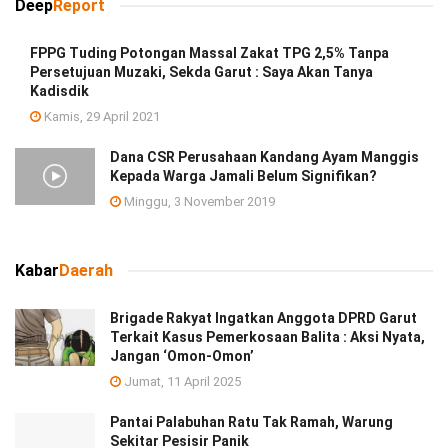
Deep
Report
FPPG Tuding Potongan Massal Zakat TPG 2,5% Tanpa
Persetujuan Muzaki, Sekda Garut : Saya Akan Tanya
Kadisdik
Kamis, 29 April 2021
Dana CSR Perusahaan Kandang Ayam Manggis
Kepada Warga Jamali Belum Signifikan?
Minggu, 3 November 2019
Kabar
Daerah
Brigade Rakyat Ingatkan Anggota DPRD Garut
Terkait Kasus Pemerkosaan Balita : Aksi Nyata,
Jangan ‘Omon-Omon’
Jumat, 11 April 2025
Pantai Palabuhan Ratu Tak Ramah, Warung
Sekitar Pesisir Panik