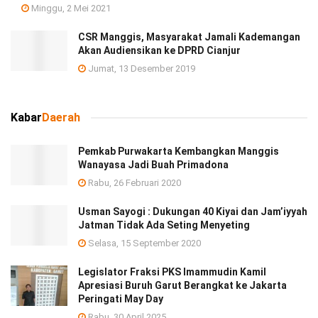
Minggu, 2 Mei 2021
CSR Manggis, Masyarakat Jamali Kademangan
Akan Audiensikan ke DPRD Cianjur
Jumat, 13 Desember 2019
Kabar
Daerah
Pemkab Purwakarta Kembangkan Manggis
Wanayasa Jadi Buah Primadona
Rabu, 26 Februari 2020
Usman Sayogi : Dukungan 40 Kiyai dan Jam’iyyah
Jatman Tidak Ada Seting Menyeting
Selasa, 15 September 2020
Legislator Fraksi PKS Imammudin Kamil
Apresiasi Buruh Garut Berangkat ke Jakarta
Peringati May Day
Rabu, 30 April 2025