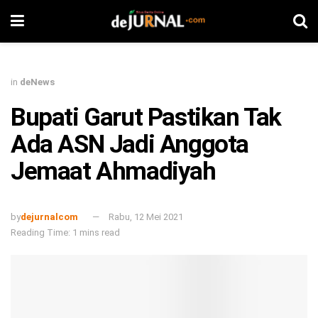
in
deNews
Bupati Garut Pastikan Tak
Ada ASN Jadi Anggota
Jemaat Ahmadiyah
by
dejurnalcom
Rabu, 12 Mei 2021
Reading Time: 1 mins read