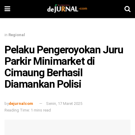
in
Regional
Pelaku Pengeroyokan Juru
Parkir Minimarket di
Cimaung Berhasil
Diamankan Polisi
by
dejurnalcom
Senin, 17 Maret 2025
Reading Time: 1 mins read