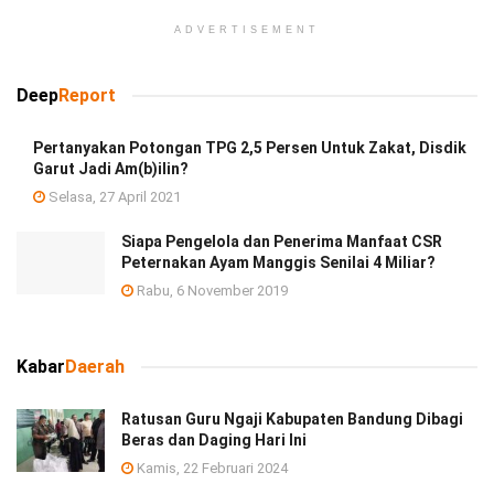
ADVERTISEMENT
Deep
Report
Pertanyakan Potongan TPG 2,5 Persen Untuk Zakat, Disdik
Garut Jadi Am(b)ilin?
Selasa, 27 April 2021
Siapa Pengelola dan Penerima Manfaat CSR
Peternakan Ayam Manggis Senilai 4 Miliar?
Rabu, 6 November 2019
Kabar
Daerah
Ratusan Guru Ngaji Kabupaten Bandung Dibagi
Beras dan Daging Hari Ini
Kamis, 22 Februari 2024