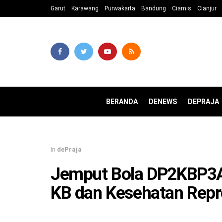
Garut
Karawang
Purwakarta
Bandung
Ciamis
Cianjur
BERANDA
DENEWS
DEPRAJA
in
dePraja
Jemput Bola DP2KBP3A
KB dan Kesehatan Repr