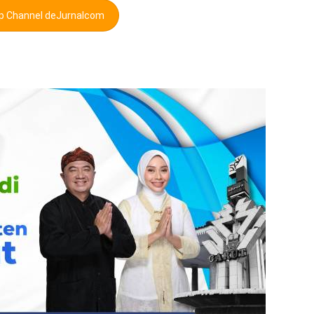
pp Channel deJurnalcom