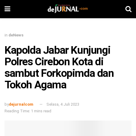
in
deNews
Kapolda Jabar Kunjungi
Polres Cirebon Kota di
sambut Forkopimda dan
Tokoh Agama
by
dejurnalcom
Selasa, 4 Juli 2023
Reading Time: 1 mins read