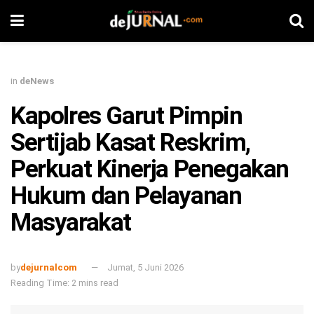
in
deNews
Kapolres Garut Pimpin
Sertijab Kasat Reskrim,
Perkuat Kinerja Penegakan
Hukum dan Pelayanan
Masyarakat
by
dejurnalcom
Jumat, 5 Juni 2026
Reading Time: 2 mins read