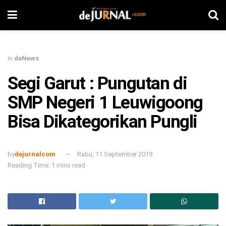
in
deNews
Segi Garut : Pungutan di
SMP Negeri 1 Leuwigoong
Bisa Dikategorikan Pungli
by
dejurnalcom
Rabu, 11 September 2019
Reading Time: 1 mins read