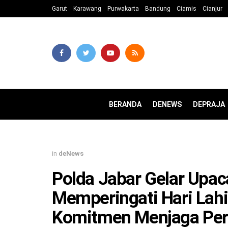
Garut
Karawang
Purwakarta
Bandung
Ciamis
Cianjur
BERANDA
DENEWS
DEPRAJA
in
deNews
Polda Jabar Gelar Upa
Memperingati Hari Lahi
Komitmen Menjaga Per