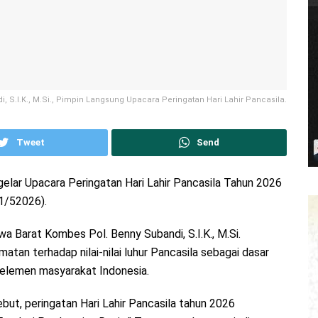
 S.I.K., M.Si., Pimpin Langsung Upacara Peringatan Hari Lahir Pancasila.
Tweet
Send
lar Upacara Peringatan Hari Lahir Pancasila Tahun 2026
1/52026).
a Barat Kombes Pol. Benny Subandi, S.I.K., M.Si.
atan terhadap nilai-nilai luhur Pancasila sebagai dasar
h elemen masyarakat Indonesia.
ut, peringatan Hari Lahir Pancasila tahun 2026