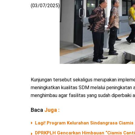
(03/07/2025)
Kunjungan tersebut sekaligus merupakan impleme
meningkatkan kualitas SDM melalui peningkatan a
menghimbau agar fasilitas yang sudah diperbaiki a
Baca
Juga :
Lagi! Program Kelurahan Sindangrasa Ciamis D
DPRKPLH Gencarkan Himbauan “Ciamis Cantik 