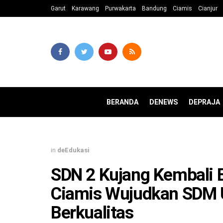
Garut
Karawang
Purwakarta
Bandung
Ciamis
Cianjur
BERANDA
DENEWS
DEPRAJA
in
deEdukasi
SDN 2 Kujang Kembali B
Ciamis Wujudkan SDM 
Berkualitas