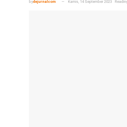
by
dejurnalcom
Kamis, 14 September 2023
Readin