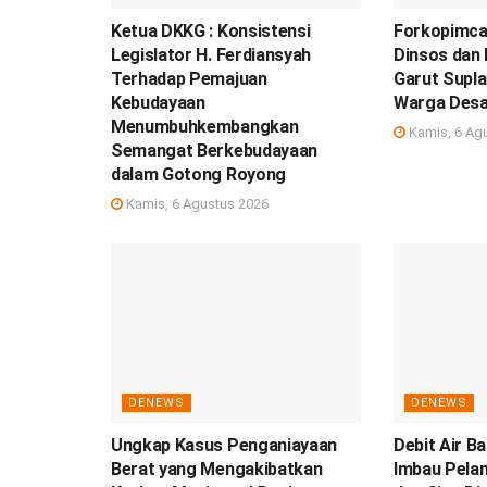
Ketua DKKG : Konsistensi
Forkopimca
Legislator H. Ferdiansyah
Dinsos dan
Terhadap Pemajuan
Garut Suplai
Kebudayaan
Warga Desa
Menumbuhkembangkan
Kamis, 6 Ag
Semangat Berkebudayaan
dalam Gotong Royong
Kamis, 6 Agustus 2026
DENEWS
DENEWS
Ungkap Kasus Penganiayaan
Debit Air 
Berat yang Mengakibatkan
Imbau Pela