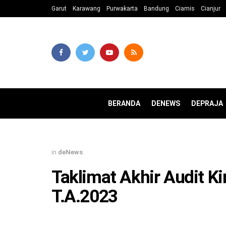
Garut
Karawang
Purwakarta
Bandung
Ciamis
Cianjur
BERANDA
DENEWS
DEPRAJA
in
deNews
Taklimat Akhir Audit Ki
T.A.2023