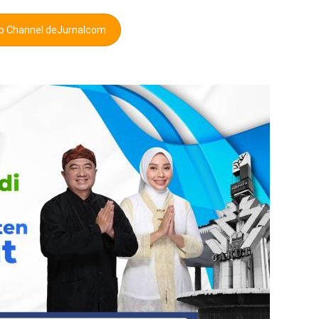
pp Channel deJurnalcom