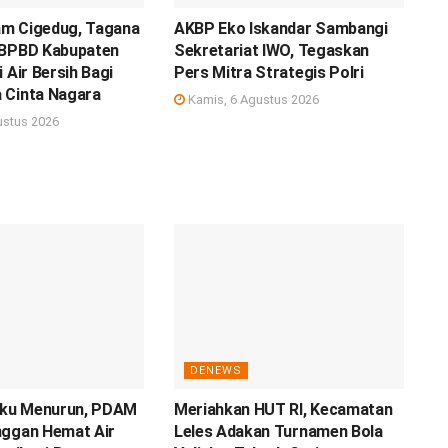
m Cigedug, Tagana
AKBP Eko Iskandar Sambangi
 BPBD Kabupaten
Sekretariat IWO, Tegaskan
 Air Bersih Bagi
Pers Mitra Strategis Polri
 Cinta Nagara
Kamis, 6 Agustus 2026
ustus 2026
DENEWS
Baku Menurun, PDAM
Meriahkan HUT RI, Kecamatan
nggan Hemat Air
Leles Adakan Turnamen Bola