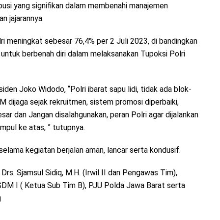
ibusi yang signifikan dalam membenahi manajemen
n jajarannya.
lri meningkat sebesar 76,4% per 2 Juli 2023, di bandingkan
ntuk berbenah diri dalam melaksanakan Tupoksi Polri
den Joko Widodo, “Polri ibarat sapu lidi, tidak ada blok-
M dijaga sejak rekruitmen, sistem promosi diperbaiki,
sar dan Jangan disalahgunakan, peran Polri agar dijalankan
mpul ke atas, ” tutupnya.
selama kegiatan berjalan aman, lancar serta kondusif.
 Drs. Sjamsul Sidiq, M.H. (Irwil II dan Pengawas Tim),
SDM I ( Ketua Sub Tim B), PJU Polda Jawa Barat serta
g