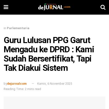
in
Parlementaria
Guru Lulusan PPG Garut
Mengadu ke DPRD : Kami
Sudah Bersertifikat, Tapi
Tak Diakui Sistem
by
dejurnalcom
Kamis, 6 November 2025
Reading Time: 2 mins read