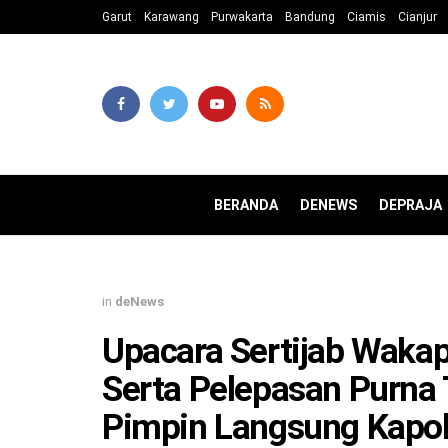
Garut
Karawang
Purwakarta
Bandung
Ciamis
Cianjur
BERANDA
DENEWS
DEPRAJA
in
deNews
Upacara Sertijab Wakap
Serta Pelepasan Purna 
Pimpin Langsung Kapol