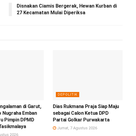
Disnakan Ciamis Bergerak, Hewan Kurban di
27 Kecamatan Mulai Diperiksa
DEPOLITIK
ngalaman di Garut,
Dias Rukmana Praja Siap Maju
to Nugraha Emban
sebagai Calon Ketua DPD
ru Pimpin DPMD
Partai Golkar Purwakarta
Tasikmalaya
Jumat, 7 Agustus 2026
ustus 2026