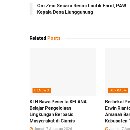
Om Zein Secara Resmi Lantik Farid, PAW
Kepala Desa Liunggunung
Related
Posts
DENEWS
DEPRAJA
KLH Bawa Peserta KELANA
Berbekal Pe
Belajar Pengelolaan
Erwin Rian
Lingkungan Berbasis
Amanah Ba
Masyarakat di Ciamis
Kabupaten 
Jumat, 7 Agustus 2026
Jumat, 7 Ag