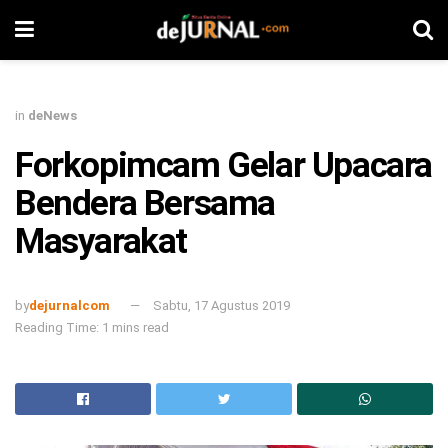
in
deNews
Forkopimcam Gelar Upacara
Bendera Bersama
Masyarakat
by
dejurnalcom
Sabtu, 17 Agustus 2019
Reading Time: 1 mins read