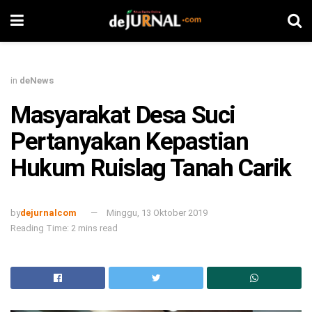
in
deNews
Masyarakat Desa Suci
Pertanyakan Kepastian
Hukum Ruislag Tanah Carik
by
dejurnalcom
Minggu, 13 Oktober 2019
Reading Time: 2 mins read