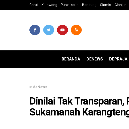
Garut
Karawang
Purwakarta
Bandung
Ciamis
Cianjur
BERANDA
DENEWS
DEPRAJA
in
deNews
Dinilai Tak Transparan,
Sukamanah Karangtenga