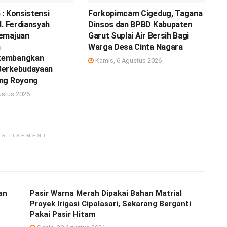
: Konsistensi
Forkopimcam Cigedug, Tagana
H. Ferdiansyah
Dinsos dan BPBD Kabupaten
emajuan
Garut Suplai Air Bersih Bagi
n
Warga Desa Cinta Nagara
kembangkan
Kamis, 6 Agustus 2026
Berkebudayaan
ng Royong
ustus 2026
ERTISEMENT
an
Pasir Warna Merah Dipakai Bahan Matrial
Proyek Irigasi Cipalasari, Sekarang Berganti
Pakai Pasir Hitam