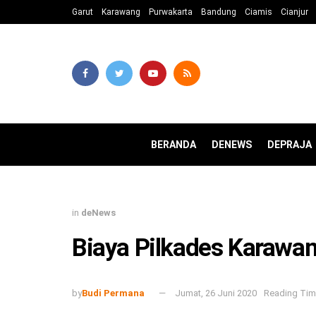
Garut
Karawang
Purwakarta
Bandung
Ciamis
Cianjur
BERANDA
DENEWS
DEPRAJA
in
deNews
Biaya Pilkades Karawan
by
Budi Permana
Jumat, 26 Juni 2020
Reading Time