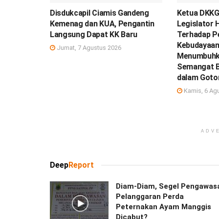
Disdukcapil Ciamis Gandeng
Ketua DKKG 
Kemenag dan KUA, Pengantin
Legislator 
Langsung Dapat KK Baru
Terhadap P
Kebudayaa
Jumat, 7 Agustus 2026
Menumbuh
Semangat 
dalam Goto
Kamis, 6 Ag
ADV
Deep
Report
Diam-Diam, Segel Pengawas
Pelanggaran Perda
Peternakan Ayam Manggis
Dicabut?