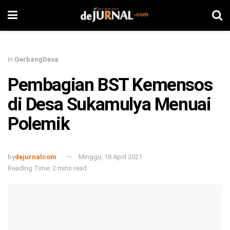
in
GerbangDesa
Pembagian BST Kemensos
di Desa Sukamulya Menuai
Polemik
by
dejurnalcom
Minggu, 18 April 2021
Reading Time: 2 mins read