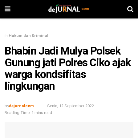
in
Hukum dan Kriminal
Bhabin Jadi Mulya Polsek
Gunung jati Polres Ciko ajak
warga kondsifitas
lingkungan
by
dejurnalcom
Senin, 12 September 2022
Reading Time: 1 mins read