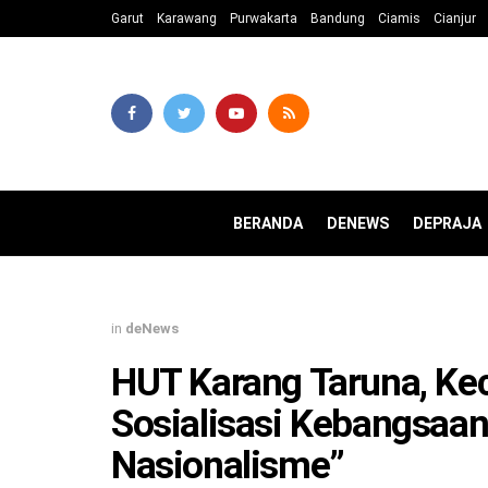
Garut
Karawang
Purwakarta
Bandung
Ciamis
Cianjur
BERANDA
DENEWS
DEPRAJA
in
deNews
HUT Karang Taruna, Ke
Sosialisasi Kebangsa
Nasionalisme”