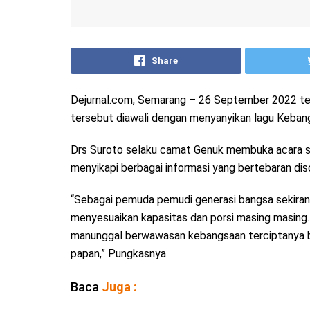
Share
Dejurnal.com, Semarang – 26 September 2022 tep
tersebut diawali dengan menyanyikan lagu Keban
Drs Suroto selaku camat Genuk membuka acara so
menyikapi berbagai informasi yang bertebaran diso
“Sebagai pemuda pemudi generasi bangsa sekiranya
menyesuaikan kapasitas dan porsi masing masin
manunggal berwawasan kebangsaan terciptanya ba
papan,” Pungkasnya.
Baca
Juga :