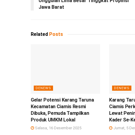
Unggulan Lima Besar Tinggkat Propinsi
Jawa Barat
Related
Posts
DENEWS
DENEWS
Gelar Potensi Karang Taruna
Karang Tar
Kecamatan Ciamis Resmi
Ciamis Per
Dibuka, Pemuda Tampilkan
Lewat Peni
Produk UMKM Lokal
Kader Se-K
Selasa, 16 Desember 2025
Jumat, 5 De