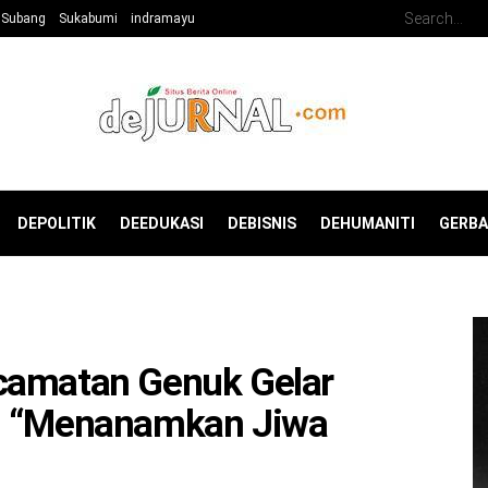
Subang
Sukabumi
indramayu
DEPOLITIK
DEEDUKASI
DEBISNIS
DEHUMANITI
GERB
camatan Genuk Gelar
an “Menanamkan Jiwa