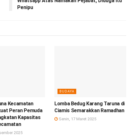
Whatsapp Atas Namakan Pejabat, Diduga Itu
Penipu
BUDAYA
una Kecamatan
Lomba Bedug Karang Taruna di
kuat Peran Pemuda
Ciamis Semarakkan Ramadhan
ngkatan Kapasitas
Senin, 17 Maret 2025
ecamatan
sember 2025