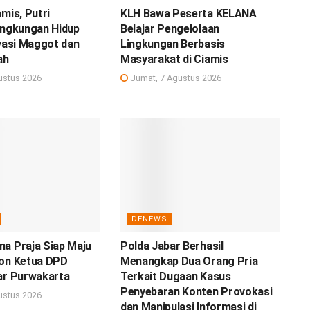
amis, Putri
KLH Bawa Peserta KELANA
ingkungan Hidup
Belajar Pengelolaan
ovasi Maggot dan
Lingkungan Berbasis
ah
Masyarakat di Ciamis
ustus 2026
Jumat, 7 Agustus 2026
DENEWS
a Praja Siap Maju
Polda Jabar Berhasil
lon Ketua DPD
Menangkap Dua Orang Pria
ar Purwakarta
Terkait Dugaan Kasus
Penyebaran Konten Provokasi
ustus 2026
dan Manipulasi Informasi di