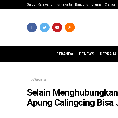
Garut
Karawang
Purwakarta
Bandung
Ciamis
Cianjur
BERANDA
DENEWS
DEPRAJA
in
deWisata
Selain Menghubungkan
Apung Calingcing Bisa 