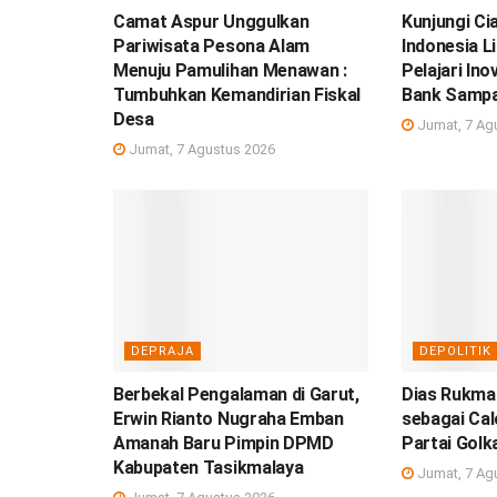
Camat Aspur Unggulkan
Kunjungi Ci
Pariwisata Pesona Alam
Indonesia L
Menuju Pamulihan Menawan :
Pelajari In
Tumbuhkan Kemandirian Fiskal
Bank Samp
Desa
Jumat, 7 Ag
Jumat, 7 Agustus 2026
DEPRAJA
DEPOLITIK
Berbekal Pengalaman di Garut,
Dias Rukman
Erwin Rianto Nugraha Emban
sebagai Ca
Amanah Baru Pimpin DPMD
Partai Golk
Kabupaten Tasikmalaya
Jumat, 7 Ag