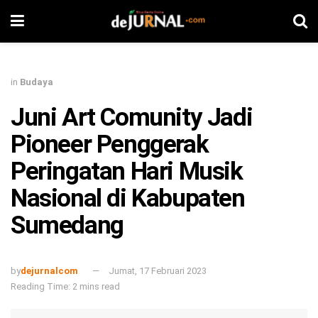
in
Budaya
Juni Art Comunity Jadi
Pioneer Penggerak
Peringatan Hari Musik
Nasional di Kabupaten
Sumedang
by
dejurnalcom
Jumat, 17 Februari 2023
Reading Time: 2 mins read