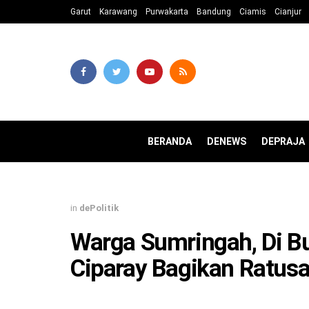
Garut
Karawang
Purwakarta
Bandung
Ciamis
Cianjur
BERANDA
DENEWS
DEPRAJA
in
dePolitik
Warga Sumringah, Di 
Ciparay Bagikan Ratusa