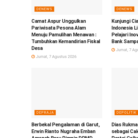
DENEWS
DENEWS
Camat Aspur Unggulkan
Kunjungi Ci
Pariwisata Pesona Alam
Indonesia L
Menuju Pamulihan Menawan :
Pelajari In
Tumbuhkan Kemandirian Fiskal
Bank Samp
Desa
Jumat, 7 Ag
Jumat, 7 Agustus 2026
DEPRAJA
DEPOLITIK
Berbekal Pengalaman di Garut,
Dias Rukman
Erwin Rianto Nugraha Emban
sebagai Ca