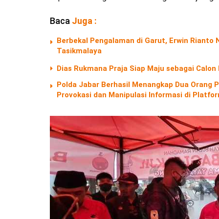
Baca
Juga :
Berbekal Pengalaman di Garut, Erwin Riant
Tasikmalaya
Dias Rukmana Praja Siap Maju sebagai Calon
Polda Jabar Berhasil Menangkap Dua Orang P
Provokasi dan Manipulasi Informasi di Platf