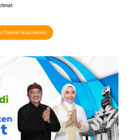
achmat
pp Channel deJurnalcom