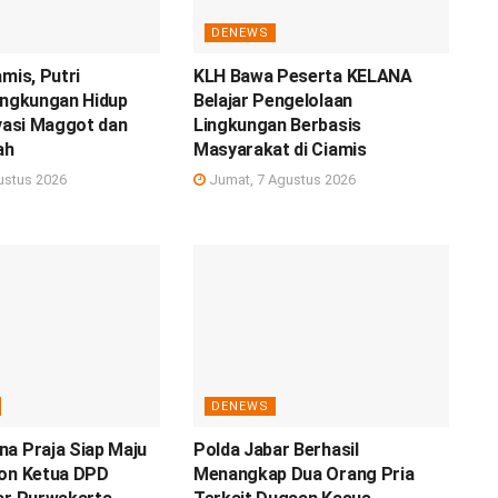
DENEWS
amis, Putri
KLH Bawa Peserta KELANA
ingkungan Hidup
Belajar Pengelolaan
ovasi Maggot dan
Lingkungan Berbasis
ah
Masyarakat di Ciamis
ustus 2026
Jumat, 7 Agustus 2026
DENEWS
a Praja Siap Maju
Polda Jabar Berhasil
lon Ketua DPD
Menangkap Dua Orang Pria