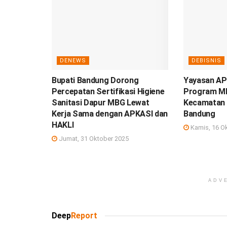
DENEWS
DEBISNIS
Bupati Bandung Dorong
Yayasan AP
Percepatan Sertifikasi Higiene
Program M
Sanitasi Dapur MBG Lewat
Kecamatan 
Kerja Sama dengan APKASI dan
Bandung
HAKLI
Kamis, 16 O
Jumat, 31 Oktober 2025
ADV
Deep
Report