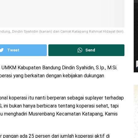
ung, Dindin Syahidin (kanan) dan Camat Katapang Rahmat HIdayat (kiri).
Tweet
Send
 UMKM Kabupaten Bandung Dindin Syahidin, S.Ip., M.Si.
rasi yang berkaitan dengan kebijakan dukungan
nal koperasi itu nanti berperan sebagai suplayer terhadap
ni bukan hanya berbicara tentang koperasi sehat, tapi
aktu menghadiri Musrenbang Kecamatan Katapang, Kamis
 pangan ada 25 persen dari jumlah koperasi aktif di