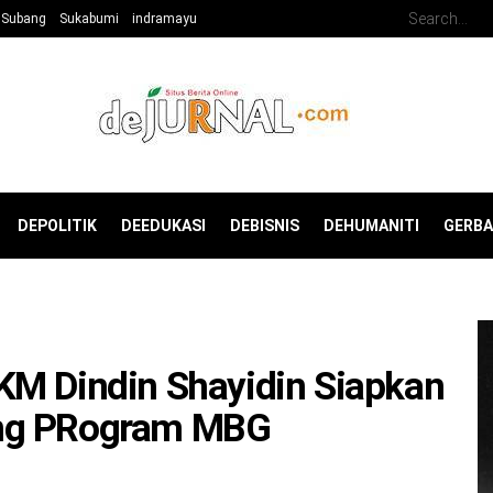
Subang
Sukabumi
indramayu
DEPOLITIK
DEEDUKASI
DEBISNIS
DEHUMANITI
GERB
KM Dindin Shayidin Siapkan
ung PRogram MBG