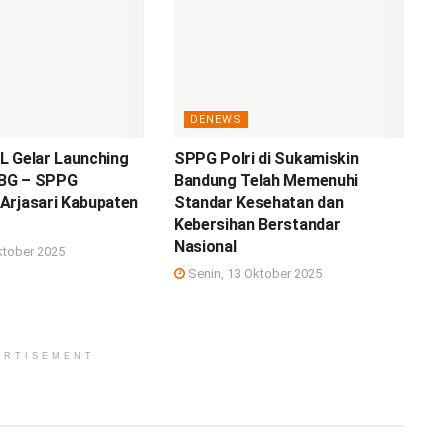
DENEWS
L Gelar Launching
SPPG Polri di Sukamiskin
BG – SPPG
Bandung Telah Memenuhi
Arjasari Kabupaten
Standar Kesehatan dan
Kebersihan Berstandar
Nasional
ktober 2025
Senin, 13 Oktober 2025
ERTISEMENT