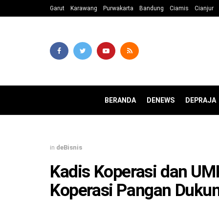
Garut
Karawang
Purwakarta
Bandung
Ciamis
Cianjur
BERANDA
DENEWS
DEPRAJA
in
deBisnis
Kadis Koperasi dan UM
Koperasi Pangan Duk