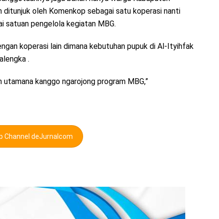
ah ditunjuk oleh Komenkop sebagai satu koperasi nanti
ai satuan pengelola kegiatan MBG.
gan koperasi lain dimana kebutuhan pupuk di Al-Ityihfak
calengka .
an utamana kanggo ngarojong program MBG,”
pp Channel deJurnalcom