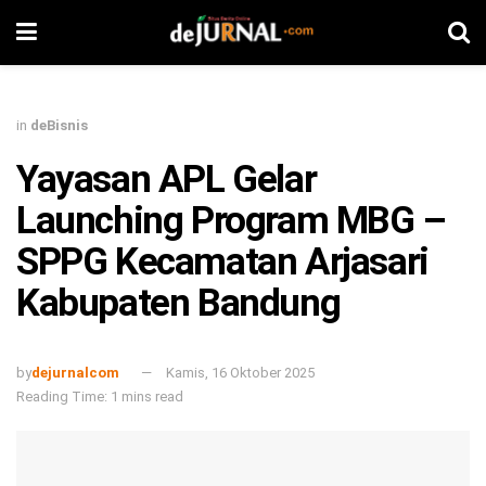
in
deBisnis
Yayasan APL Gelar
Launching Program MBG –
SPPG Kecamatan Arjasari
Kabupaten Bandung
by
dejurnalcom
Kamis, 16 Oktober 2025
Reading Time: 1 mins read