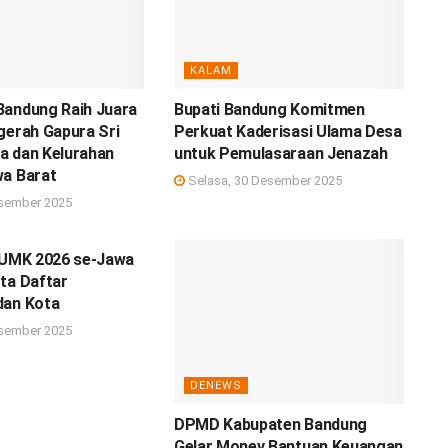
KALAM
Bandung Raih Juara
Bupati Bandung Komitmen
gerah Gapura Sri
Perkuat Kaderisasi Ulama Desa
a dan Kelurahan
untuk Pemulasaraan Jenazah
wa Barat
Selasa, 30 Desember 2025
sember 2025
n UMK 2026 se-Jawa
ta Daftar
dan Kota
sember 2025
DENEWS
DPMD Kabupaten Bandung
Gelar Monev Bantuan Keuangan