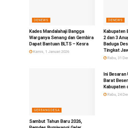
DENEWS
DENEWS
Kades Mandalahaji Bangga
Kabupaten 
Warganya Senang dan Gembira
2 dan 3 Anu
Dapat Bantuan BLTS – Kesra
Baduga Des
Tingkat Ja
Kamis, 1 Januari 2026
Rabu, 31 De
DEBISNIS
Ini Besara
Barat Beser
Kabupaten 
Rabu, 24 De
GERBANGDESA
Sambut Tahun Baru 2026,
Pemdes Bumiwangi Gelar