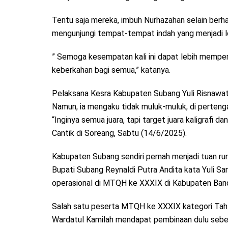
Tentu saja mereka, imbuh Nurhazahan selain berh
mengunjungi tempat-tempat indah yang menjadi lo
” Semoga kesempatan kali ini dapat lebih mempe
keberkahan bagi semua,” katanya.
Pelaksana Kesra Kabupaten Subang Yuli Risnawati
Namun, ia mengaku tidak muluk-muluk, di pertenga
“Inginya semua juara, tapi target juara kaligrafi d
Cantik di Soreang, Sabtu (14/6/2025).
Kabupaten Subang sendiri pernah menjadi tuan r
Bupati Subang Reynaldi Putra Andita kata Yuli 
operasional di MTQH ke XXXIX di Kabupaten Ban
Salah satu peserta MTQH ke XXXIX kategori Tahfi
Wardatul Kamilah mendapat pembinaan dulu sebel