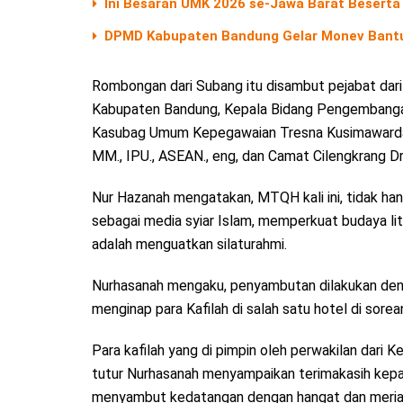
Ini Besaran UMK 2026 se-Jawa Barat Beserta
DPMD Kabupaten Bandung Gelar Monev Bant
Rombongan dari Subang itu disambut pejabat da
Kabupaten Bandung, Kepala Bidang Pengembangan 
Kasubag Umum Kepegawaian Tresna Kusimawardani
MM., IPU., ASEAN., eng, dan Camat Cilengkrang Drs
Nur Hazanah mengatakan, MTQH kali ini, tidak ha
sebagai media syiar Islam, memperkuat budaya lit
adalah menguatkan silaturahmi.
Nurhasanah mengaku, penyambutan dilakukan deng
menginap para Kafilah di salah satu hotel di sorea
Para kafilah yang di pimpin oleh perwakilan dar
tutur Nurhasanah menyampaikan terimakasih kep
menyambut kedatangan dengan hangat dan meria