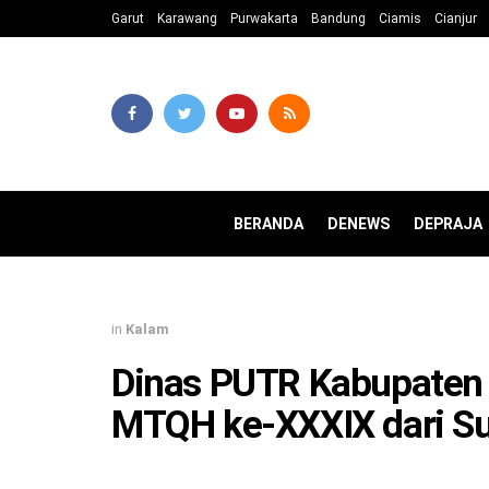
Garut
Karawang
Purwakarta
Bandung
Ciamis
Cianjur
BERANDA
DENEWS
DEPRAJA
in
Kalam
Dinas PUTR Kabupaten
MTQH ke-XXXIX dari S