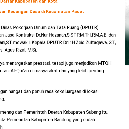
 Daftar Kabupaten dan Kota
uan Keuangan Desa di Kecamatan Pacet
ri Dinas Pekerjaan Umum dan Tata Ruang (DPUTR)
Jasa Kontruksi Dr.Nur Hazanah,S.STP,M.Tr.I.P,M.A.B. dan
,ST mewakili Kepala DPUTR Dr.Ir.H.Zeis Zultaqawa, ST.,
. Agus Rizal, M.Si.
nya menargetkan prestasi, tetapi juga menjadikan MTQH
erasi Al-Qur’an di masyarakat dan yang lebih penting
an hangat dan penuh rasa kekeluargaan di lokasi
ng.
i Kemenag dan Pemerintah Daerah Kabupaten Subang itu,
ada Pemerintah Kabupaten Bandung yang sudah
h.