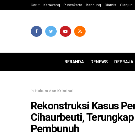
Garut
Karawang
Purwakarta
Bandung
Ciamis
Cianjur
BERANDA
DENEWS
DEPRAJA
in
Hukum dan Kriminal
Rekonstruksi Kasus P
Cihaurbeuti, Terungkap
Pembunuh