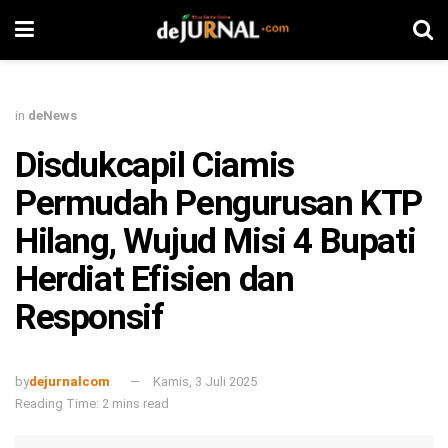
in
deNews
Disdukcapil Ciamis
Permudah Pengurusan KTP
Hilang, Wujud Misi 4 Bupati
Herdiat Efisien dan
Responsif
by
dejurnalcom
Kamis, 3 Juli 2025
Reading Time: 2 mins read