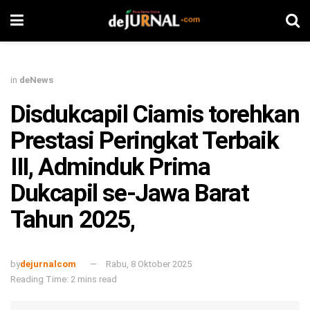
in
deNews
Disdukcapil Ciamis torehkan
Prestasi Peringkat Terbaik
III, Adminduk Prima
Dukcapil se-Jawa Barat
Tahun 2025,
by
dejurnalcom
Rabu, 8 Oktober 2025
Reading Time: 2 mins read