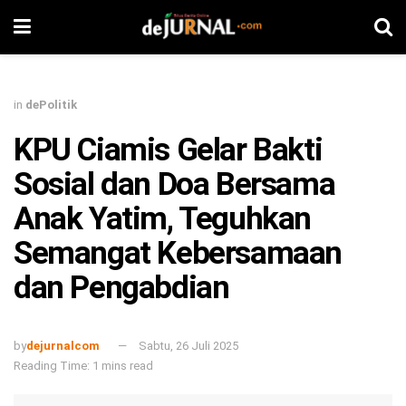
in
dePolitik
KPU Ciamis Gelar Bakti
Sosial dan Doa Bersama
Anak Yatim, Teguhkan
Semangat Kebersamaan
dan Pengabdian
by
dejurnalcom
Sabtu, 26 Juli 2025
Reading Time: 1 mins read