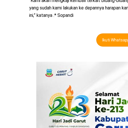
“Kami akan mengkaji kembali terkait bidang-bida
yang sudah kami lakukan ke depannya harapan ka
ini,” katanya .* Sopandi
Ikuti Whatsa