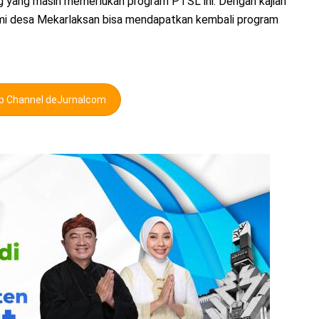
ng yang masih memerlukan program PTSL ini. Dengan kajian
mi desa Mekarlaksan bisa mendapatkan kembali program
pp Channel deJurnalcom