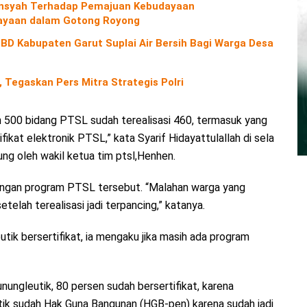
diansyah Terhadap Pemajuan Kebudayaan
yaan dalam Gotong Royong
D Kabupaten Garut Suplai Air Bersih Bagi Warga Desa
 Tegaskan Pers Mitra Strategis Polri
ukan 500 bidang PTSL sudah terealisasi 460, termasuk yang
fikat elektronik PTSL,” kata Syarif Hidayattulallah di sela
ung oleh wakil ketua tim ptsl,Henhen.
dengan program PTSL tersebut. “Malahan warga yang
telah terealisasi jadi terpancing,” katanya.
utik bersertifikat, ia mengaku jika masih ada program
unungleutik, 80 persen sudah bersertifikat, karena
tik sudah Hak Guna Bangunan (HGB-pen) karena sudah jadi