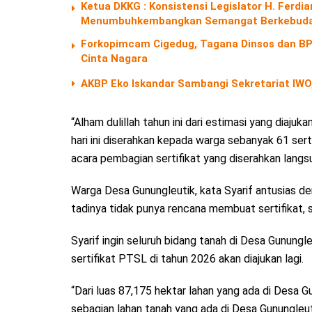
Ketua DKKG : Konsistensi Legislator H. Fer
Menumbuhkembangkan Semangat Berkebuda
Forkopimcam Cigedug, Tagana Dinsos dan BPB
Cinta Nagara
AKBP Eko Iskandar Sambangi Sekretariat IWO,
“Alham dulillah tahun ini dari estimasi yang diaj
hari ini diserahkan kepada warga sebanyak 61 serti
acara pembagian sertifikat yang diserahkan langs
Warga Desa Gunungleutik, kata Syarif antusias 
tadinya tidak punya rencana membuat sertifikat, se
Syarif ingin seluruh bidang tanah di Desa Gunungle
sertifikat PTSL di tahun 2026 akan diajukan lagi.
“Dari luas 87,175 hektar lahan yang ada di Desa G
sebagian lahan tanah yang ada di Desa Gunungleu