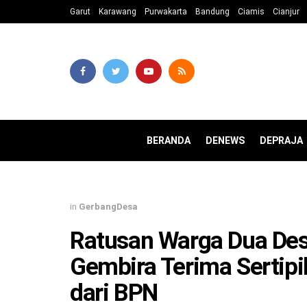
Garut
Karawang
Purwakarta
Bandung
Ciamis
Cianjur
BERANDA
DENEWS
DEPRAJA
in
GerbangDesa
Ratusan Warga Dua Des
Gembira Terima Sertipik
dari BPN