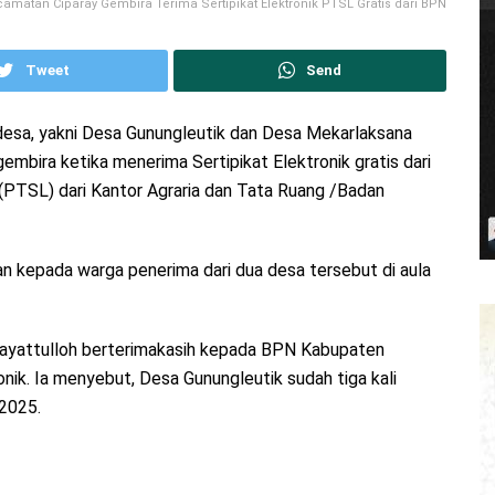
matan Ciparay Gembira Terima Sertipikat Elektronik PTSL Gratis dari BPN
Tweet
Send
desa, yakni Desa Gunungleutik dan Desa Mekarlaksana
ira ketika menerima Sertipikat Elektronik gratis dari
PTSL) dari Kantor Agraria dan Tata Ruang /Badan
kan kepada warga penerima dari dua desa tersebut di aula
dayattulloh berterimakasih kepada BPN Kabupaten
nik. Ia menyebut, Desa Gunungleutik sudah tiga kali
2025.