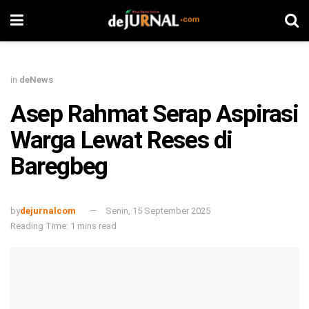
in
deNews
Asep Rahmat Serap Aspirasi
Warga Lewat Reses di
Baregbeg
by
dejurnalcom
Senin, 15 September 2025
Reading Time: 1 mins read