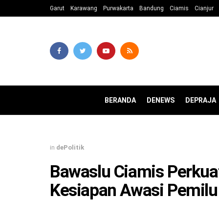
Garut
Karawang
Purwakarta
Bandung
Ciamis
Cianjur
BERANDA
DENEWS
DEPRAJA
in
dePolitik
Bawaslu Ciamis Perkua
Kesiapan Awasi Pemilu