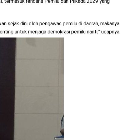
al, termasuk rencana Pemilu dan Pilkada 2029 yang
pkan sejak dini oleh pengawas pemilu di daerah, makanya
nting untuk menjaga demokrasi pemilu nanti,” ucapnya.