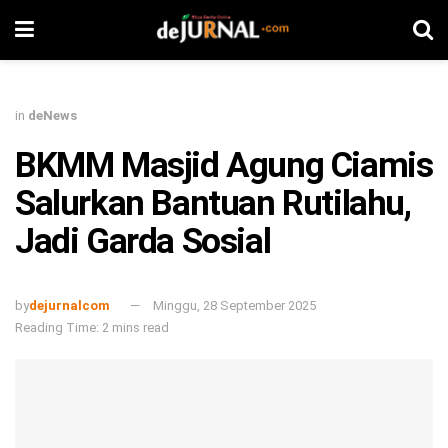
in
deNews
BKMM Masjid Agung Ciamis
Salurkan Bantuan Rutilahu,
Jadi Garda Sosial
by
dejurnalcom
Minggu, 28 September 2025
Reading Time: 2 mins read