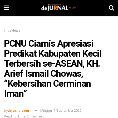
in
deNews
PCNU Ciamis Apresiasi
Predikat Kabupaten Kecil
Terbersih se-ASEAN, KH.
Arief Ismail Chowas,
“Kebersihan Cerminan
Iman”
by
dejurnalcom
Minggu, 7 September 2025
Reading Time: 2 mins read