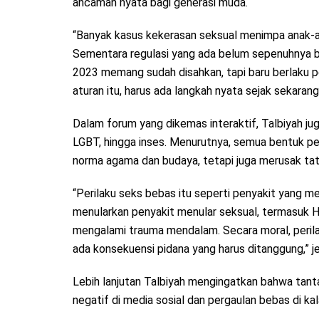
ancaman nyata bagi generasi muda.
“Banyak kasus kekerasan seksual menimpa anak-an
Sementara regulasi yang ada belum sepenuhnya 
2023 memang sudah disahkan, tapi baru berlaku p
aturan itu, harus ada langkah nyata sejak sekaran
Dalam forum yang dikemas interaktif, Talbiyah j
LGBT, hingga inses. Menurutnya, semua bentuk p
norma agama dan budaya, tetapi juga merusak tat
“Perilaku seks bebas itu seperti penyakit yang mer
menularkan penyakit menular seksual, termasuk HI
mengalami trauma mendalam. Secara moral, perilak
ada konsekuensi pidana yang harus ditanggung,” je
Lebih lanjutan Talbiyah mengingatkan bahwa tan
negatif di media sosial dan pergaulan bebas di ka