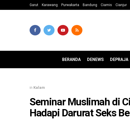
Garut
Karawang
Purwakarta
Bandung
Ciamis
Cianjur
BERANDA
DENEWS
DEPRAJA
in
Kalam
Seminar Muslimah di Ci
Hadapi Darurat Seks B