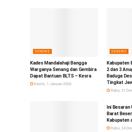
DENEWS
DENEWS
Kades Mandalahaji Bangga
Kabupaten 
Warganya Senang dan Gembira
2 dan 3 Anu
Dapat Bantuan BLTS – Kesra
Baduga Des
Tingkat Ja
Kamis, 1 Januari 2026
Rabu, 31 De
DEBISNIS
Ini Besara
Barat Beser
Kabupaten 
Rabu, 24 De