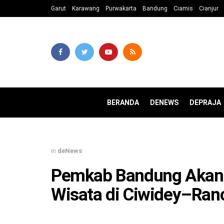
Garut
Karawang
Purwakarta
Bandung
Ciamis
Cianjur
BERANDA
DENEWS
DEPRAJA
in
deNews
Pemkab Bandung Akan 
Wisata di Ciwidey–Ranc