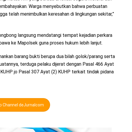
membahayakan. Warga menyebutkan bahwa perbuatan
gga telah menimbulkan keresahan di lingkungan sekitar,”
ongbong langsung mendatangi tempat kejadian perkara
awa ke Mapolsek guna proses hukum lebih lanjut.
mankan barang bukti berupa dua bilah golok/parang serta
buatannya, terduga pelaku dijerat dengan Pasal 466 Ayat
UHP jo Pasal 307 Ayat (2) KUHP terkait tindak pidana
pp Channel deJurnalcom