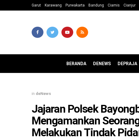
Garut
Karawang
Purwakarta
Bandung
Ciamis
Cianjur
BERANDA
DENEWS
DEPRAJA
in
deNews
Jajaran Polsek Bayongb
Mengamankan Seorang 
Melakukan Tindak Pid