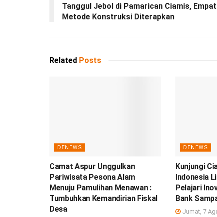
Tanggul Jebol di Pamarican Ciamis, Empat
Metode Konstruksi Diterapkan
Related
Posts
DENEWS
DENEWS
Camat Aspur Unggulkan
Kunjungi Ci
Pariwisata Pesona Alam
Indonesia L
Menuju Pamulihan Menawan :
Pelajari In
Tumbuhkan Kemandirian Fiskal
Bank Samp
Desa
Jumat, 7 Ag