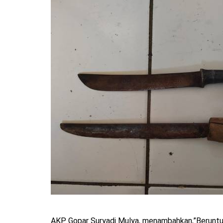
AKP Gopar Suryadi Mulya, menambahkan,”Beruntun