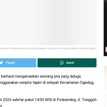
lakukan tindak pidana penganiayaan dengan menggunakan senjata tajam.
Tweet
Send
 berhasil mengamankan seorang pria yang diduga
nggunakan senjata tajam di wilayah Kecamatan Cigedug,
ari 2026 sekitar pukul 14.00 WIB di Poskamling Jl. Tonggoh
g.