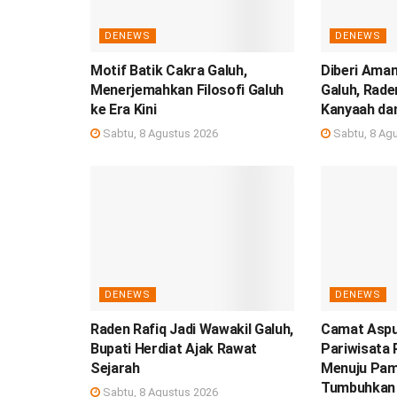
DENEWS
DENEWS
Motif Batik Cakra Galuh,
Diberi Aman
Menerjemahkan Filosofi Galuh
Galuh, Rade
ke Era Kini
Kanyaah da
Sabtu, 8 Agustus 2026
Sabtu, 8 Ag
DENEWS
DENEWS
Raden Rafiq Jadi Wawakil Galuh,
Camat Aspu
Bupati Herdiat Ajak Rawat
Pariwisata
Sejarah
Menuju Pam
Tumbuhkan 
Sabtu, 8 Agustus 2026