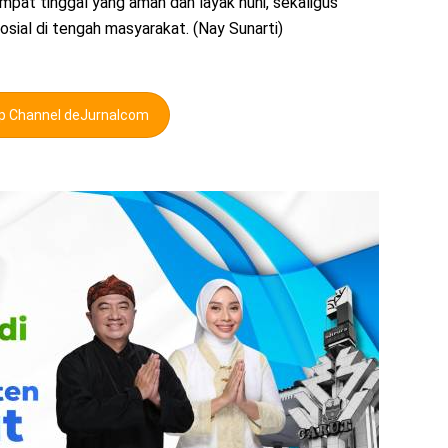
at tinggal yang aman dan layak huni, sekaligus
sial di tengah masyarakat. (Nay Sunarti)
pp Channel deJurnalcom