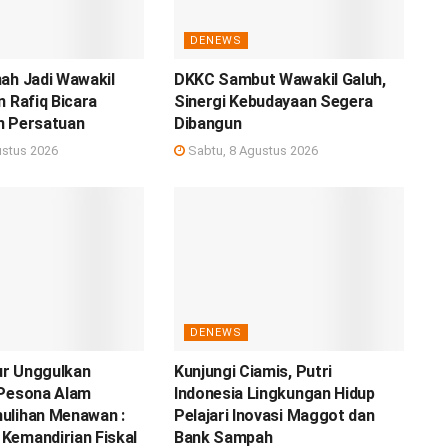
DENEWS
ah Jadi Wawakil
DKKC Sambut Wawakil Galuh,
n Rafiq Bicara
Sinergi Kebudayaan Segera
n Persatuan
Dibangun
ustus 2026
Sabtu, 8 Agustus 2026
DENEWS
r Unggulkan
Kunjungi Ciamis, Putri
 Pesona Alam
Indonesia Lingkungan Hidup
ulihan Menawan :
Pelajari Inovasi Maggot dan
Kemandirian Fiskal
Bank Sampah