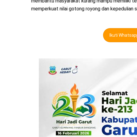
membantu masyarakat kurang mampu memiliki temp
memperkuat nilai gotong royong dan kepedulian so
Ikuti Whatsa