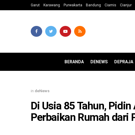
Garut
Karawang
Purwakarta
Bandung
Ciamis
Cianjur
BERANDA
DENEWS
DEPRAJA
in
deNews
Di Usia 85 Tahun, Pidi
Perbaikan Rumah dari