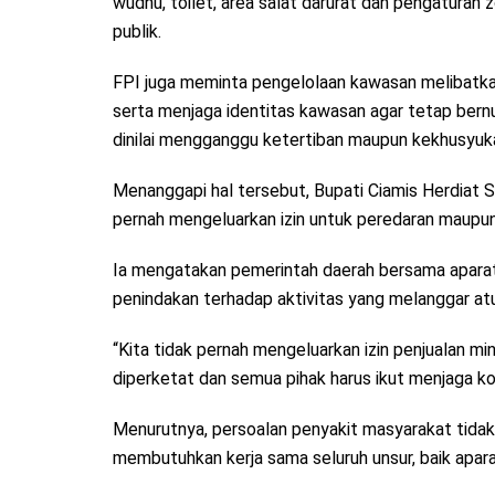
wudhu, toilet, area salat darurat dan pengaturan 
publik.
FPI juga meminta pengelolaan kawasan melibat
serta menjaga identitas kawasan agar tetap bernu
dinilai mengganggu ketertiban maupun kekhusyuka
Menanggapi hal tersebut, Bupati Ciamis Herdiat
pernah mengeluarkan izin untuk peredaran maupun
Ia mengatakan pemerintah daerah bersama apara
penindakan terhadap aktivitas yang melanggar atu
“Kita tidak pernah mengeluarkan izin penjualan m
diperketat dan semua pihak harus ikut menjaga kon
Menurutnya, persoalan penyakit masyarakat tidak 
membutuhkan kerja sama seluruh unsur, baik apar