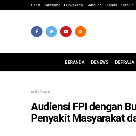
Garut
Karawang
Purwakarta
Bandung
Ciamis
Cianjur
BERANDA
DENEWS
DEPRAJA
in
deNews
Audiensi FPI dengan Bu
Penyakit Masyarakat d