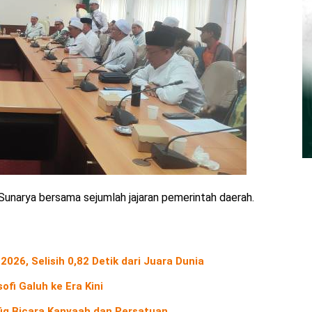
 Sunarya bersama sejumlah jajaran pemerintah daerah.
2026, Selisih 0,82 Detik dari Juara Dunia
ofi Galuh ke Era Kini
fiq Bicara Kanyaah dan Persatuan