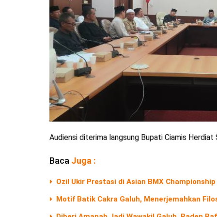
Audiensi diterima langsung Bupati Ciamis Herdiat
Baca
Juga :
Ozil Ukir Prestasi di Asian BMX Championship 
Motif Batik Cakra Galuh, Menerjemahkan Filos
Diberi Amanah Jadi Wawakil Galuh, Raden Ra